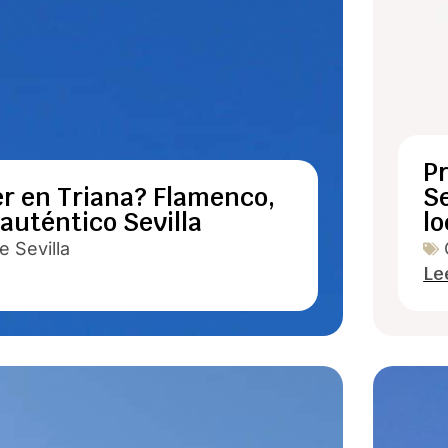
P
r en Triana? Flamenco,
Se
 auténtico Sevilla
lo
 Sevilla
Le