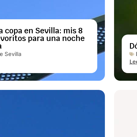
 copa en Sevilla: mis 8
avoritos para una noche
a
Dó
 Sevilla
Le