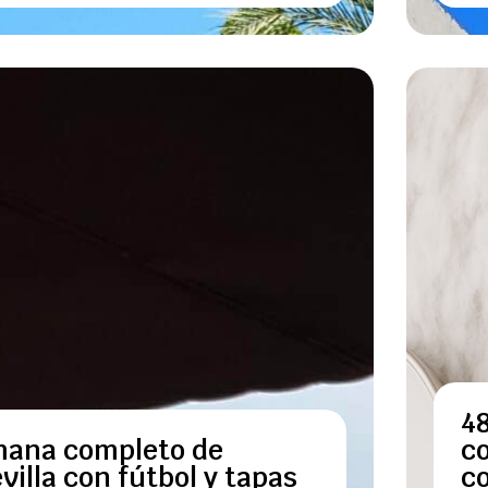
48
mana completo de
co
illa con fútbol y tapas
co