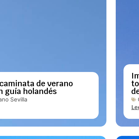
Im
 caminata de verano
to
on guía holandés
de
ano Sevilla
Le