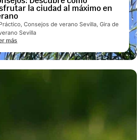
onsejos: Descubre cómo
sfrutar la ciudad al máximo en
erano
Práctico
,
Consejos de verano Sevilla
,
Gira de
verano Sevilla
er más