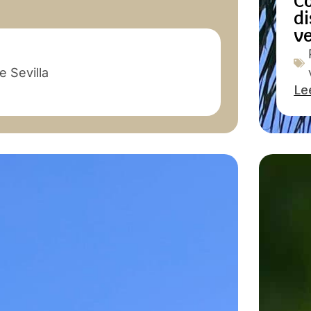
C
di
v
 Sevilla
Le