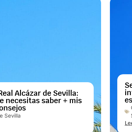
Se
in
 Real Alcázar de Sevilla:
e
ue necesitas saber + mis
onsejos
 Sevilla
Le