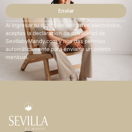
Enviar
Alternativa
Al ingresar tu dirección de correo electrónico,
aceptas la declaración de privacidad de
SevillabyMandy.com y nos das permiso
automáticamente para enviarte un boletín
mensual.