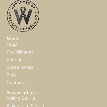
Menú
Hogar
Posibilidades
Entradas
Sobre Sevilla
Blog
Contacto
Enlaces útiles
Volar a Sevilla
Alojarse en Sevilla