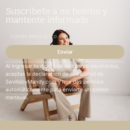
Suscríbete a mi boletín y
mantente informado
Enviar
Alternativa
Al ingresar tu dirección de correo electrónico,
aceptas la declaración de privacidad de
SevillabyMandy.com y nos das permiso
automáticamente para enviarte un boletín
mensual.