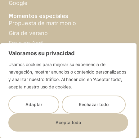
Google
Momentos especiales
Propuesta de matrimonio
Gira de verano
Feria de Abril
Navidad en Sevilla
Valoramos su privacidad
Usamos cookies para mejorar su experiencia de
navegación, mostrar anuncios o contenido personalizados
y analizar nuestro tráfico. Al hacer clic en ‘Aceptar todo’,
acepta nuestro uso de cookies.
SevillabyMandy.com | © 2026 Todos los derechos
reservados
Adaptar
Rechazar todo
Términos y condiciones
Diseño web
Política de privacidad
Selva Digital
Nederlands
Acepta todo
Declaración de accesibilidad
Kit Digital
Español