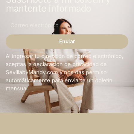
mantente informado
Enviar
Alternativa
Al ingresar tu dirección de correo electrónico,
aceptas la declaración de privacidad de
SevillabyMandy.com y nos das permiso
automáticamente para enviarte un boletín
mensual.