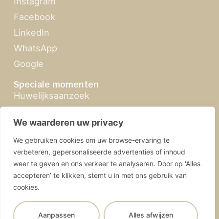
Instagram
Facebook
LinkedIn
WhatsApp
Google
Speciale momenten
Huwelijksaanzoek
Zomertour
We waarderen uw privacy
Feria de Abril
We gebruiken cookies om uw browse-ervaring te
Kerst in Sevilla
verbeteren, gepersonaliseerde advertenties of inhoud
weer te geven en ons verkeer te analyseren. Door op ‘Alles
accepteren’ te klikken, stemt u in met ons gebruik van
cookies.
SevillabyMandy.com | © 2026 Alle rechten
Aanpassen
Alles afwijzen