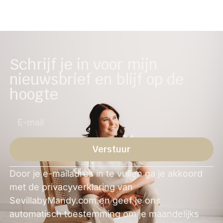
Schrijf je in voor mijn
nieuwsbrief en blijf op de
hoogte
Verstuur
Alternative:
Door je e-mailadres in te vullen ga je akkoord
met de privacyverklaring van
SevillabyMandy.com en geef je ons
automatisch toestemming om je maandelijks