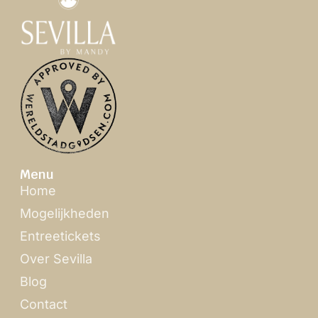
Menu
Home
Mogelijkheden
Entreetickets
Over Sevilla
Blog
Contact