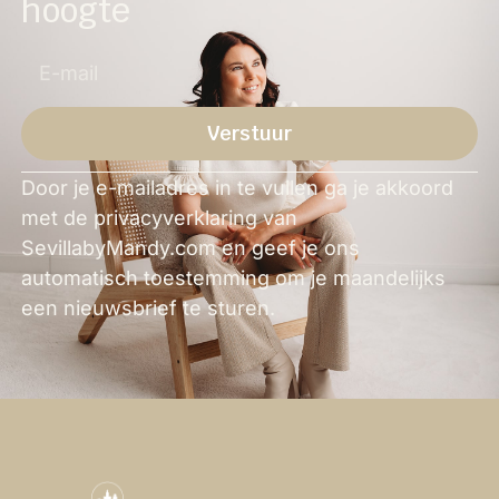
hoogte
Verstuur
Alternative:
Door je e-mailadres in te vullen ga je akkoord
met de privacyverklaring van
SevillabyMandy.com en geef je ons
automatisch toestemming om je maandelijks
een nieuwsbrief te sturen.