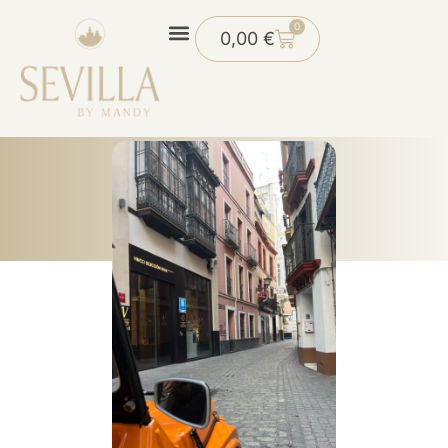
0
0,00
€