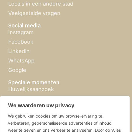
Locals in een andere stad
Veelgestelde vragen
Social media
Instagram
Facebook
LinkedIn
WhatsApp
Google
Speciale momenten
Huwelijksaanzoek
Zomertour
We waarderen uw privacy
Feria de Abril
We gebruiken cookies om uw browse-ervaring te
Kerst in Sevilla
verbeteren, gepersonaliseerde advertenties of inhoud
weer te geven en ons verkeer te analyseren. Door op ‘Alles