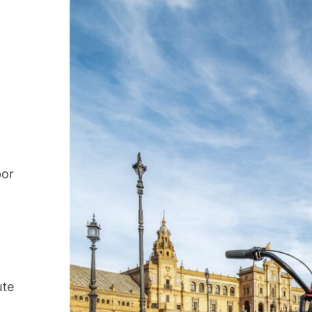
por
ute