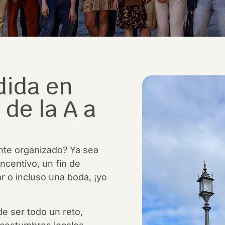
dida en
 de la A a
nte organizado? Ya sea
ncentivo, un fin de
ar o incluso una boda, ¡yo
e ser todo un reto,