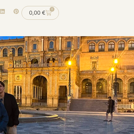
0
0,00
€