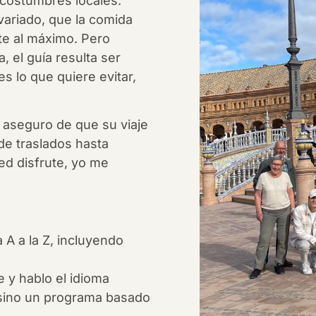
 costumbres locales.
variado, que la comida
te al máximo. Pero
 el guía resulta ser
s lo que quiere evitar,
 aseguro de que su viaje
sde traslados hasta
ed disfrute, yo me
A a la Z, incluyendo
 y hablo el idioma
 sino un programa basado