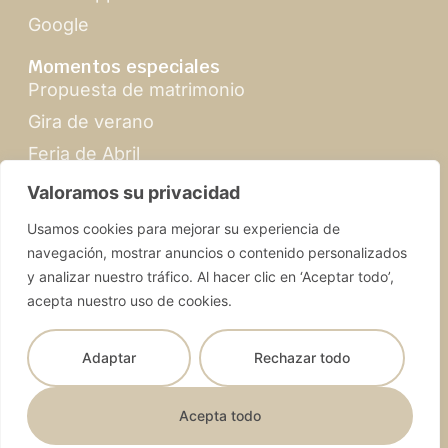
Google
Momentos especiales
Propuesta de matrimonio
Gira de verano
Feria de Abril
Navidad en Sevilla
Valoramos su privacidad
Usamos cookies para mejorar su experiencia de
navegación, mostrar anuncios o contenido personalizados
y analizar nuestro tráfico. Al hacer clic en ‘Aceptar todo’,
acepta nuestro uso de cookies.
SevillabyMandy.com | © 2026 Todos los derechos
reservados
Adaptar
Rechazar todo
Términos y condiciones
Diseño web
Política de privacidad
Selva Digital
Nederlands
Declaración de accesibilidad
Kit Digital
Acepta todo
Español