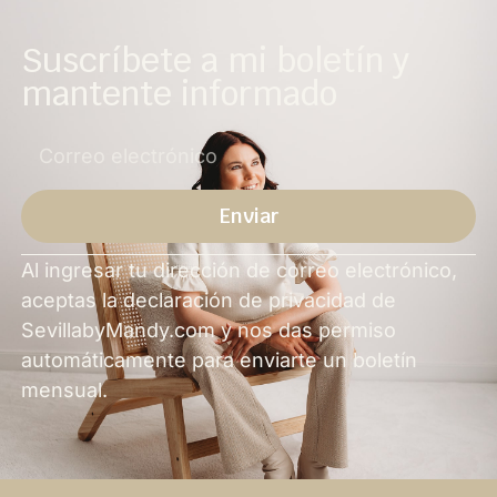
Suscríbete a mi boletín y
mantente informado
Enviar
Alternativa
Al ingresar tu dirección de correo electrónico,
aceptas la declaración de privacidad de
SevillabyMandy.com y nos das permiso
automáticamente para enviarte un boletín
mensual.