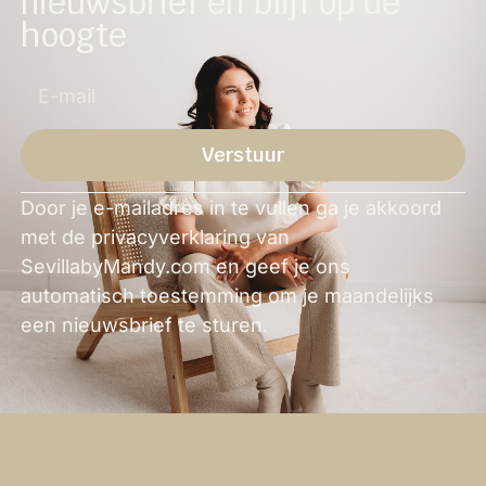
nieuwsbrief en blijf op de
hoogte
Verstuur
Alternative:
Door je e-mailadres in te vullen ga je akkoord
met de privacyverklaring van
SevillabyMandy.com en geef je ons
automatisch toestemming om je maandelijks
een nieuwsbrief te sturen.