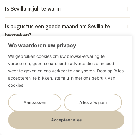
Is Sevilla in juli te warm
Is augustus een goede maand om Sevilla te
bezoeken?
We waarderen uw privacy
Wat trek je aan in Sevilla?
We gebruiken cookies om uw browse-ervaring te
verbeteren, gepersonaliseerde advertenties of inhoud
Zijn alle restaurants open?
weer te geven en ons verkeer te analyseren. Door op ‘Alles
accepteren’ te klikken, stemt u in met ons gebruik van
cookies.
Hoe laat kun je het beste op pad gaan?
Aanpassen
Alles afwijzen
Sevilla in de zomer is
Español
Accepteer alles
verrassend leuk
Nederlands