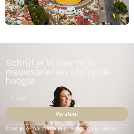
Schrijf je in voor mijn
nieuwsbrief en blijf op de
hoogte
Verstuur
Alternative:
Door je e-mailadres in te vullen ga je akkoord