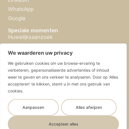
WhatsApp
Google
Speciale momenten
Huwelijksaanzoek
Zomertour
We waarderen uw privacy
Feria de Abril
We gebruiken cookies om uw browse-ervaring te
Kerst in Sevilla
verbeteren, gepersonaliseerde advertenties of inhoud
weer te geven en ons verkeer te analyseren. Door op ‘Alles
accepteren’ te klikken, stemt u in met ons gebruik van
cookies.
SevillabyMandy.com | © 2026 Alle rechten
Aanpassen
Alles afwijzen
voorbehouden
Algemene voorwaarden
Privacy policy
Webdesign:
Español
Selva Digital
Toegankelijkheidsverklaring
Kit Digital
Accepteer alles