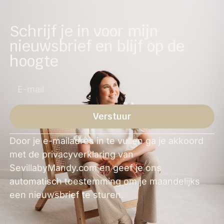
Schrijf je in voor mijn
nieuwsbrief en blijf op de
hoogte
Verstuur
Alternative:
Door je e-mailadres in te vullen ga je akkoord
met de privacyverklaring van
SevillabyMandy.com en geef je ons
automatisch toestemming om je maandelijks
een nieuwsbrief te sturen.