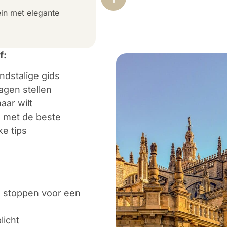
ein met elegante
f:
ndstalige gids
ragen stellen
aar wilt
e met de beste
ke tips
e stoppen voor een
licht