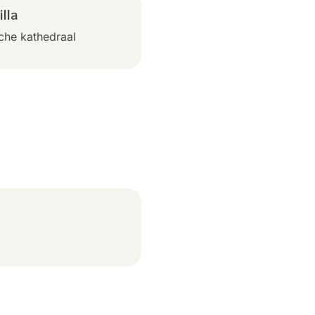
lla
che kathedraal