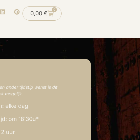
0
0,00
€
en ander tijdstip wenst is dit
ok mogelijk.
: elke dag
tijd: om 18:30u*
 2 uur