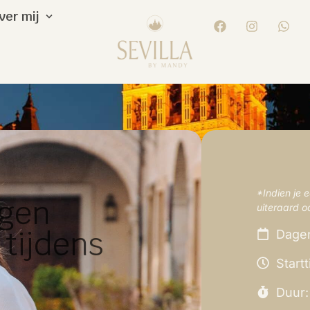
ver mij
*Indien je e
rgen
uiteraard o
 tijdens
Dagen
Start
Duur: