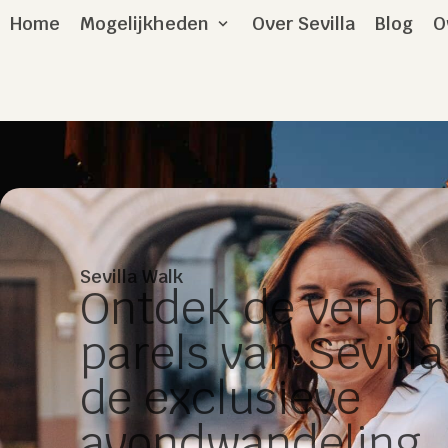
Home
Mogelijkheden
Over Sevilla
Blog
O
Sevilla Walk
Ontdek de verbo
parels van Sevilla
de exclusieve
avondwandeling