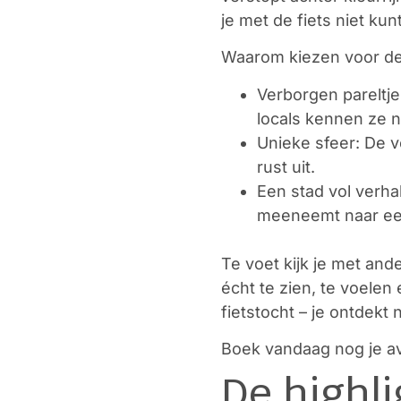
je met de fiets niet ku
Waarom kiezen voor d
Verborgen pareltjes
locals kennen ze n
Unieke sfeer: De v
rust uit.
Een stad vol verhal
meeneemt naar een
Te voet kijk je met and
écht te zien, te voele
fietstocht – je ontdek
Boek vandaag nog je avo
De highli