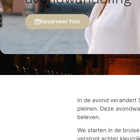
Home
|
Sevilla Walk
Reserveer hier
In de avond verandert S
pleinen. Deze avondwan
beleven.
We starten in de bruise
verstopt achter kleurri