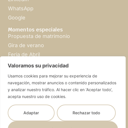
WhatsApp
Google
Momentos especiales
Propuesta de matrimonio
Gira de verano
Feria de Abril
Navidad en Sevilla
Valoramos su privacidad
Usamos cookies para mejorar su experiencia de
navegación, mostrar anuncios o contenido personalizados
y analizar nuestro tráfico. Al hacer clic en ‘Aceptar todo’,
acepta nuestro uso de cookies.
SevillabyMandy.com | © 2026 Todos los derechos
reservados
Adaptar
Rechazar todo
Términos y condiciones
Diseño web
Política de privacidad
Selva Digital
Nederlands