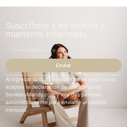
Suscríbete a mi boletín y
mantente informado
Enviar
Alternativa
Al ingresar tu dirección de correo electrónico,
aceptas la declaración de privacidad de
SevillabyMandy.com y nos das permiso
automáticamente para enviarte un boletín
mensual.